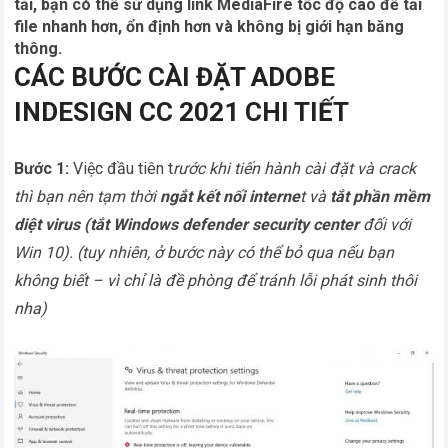
tải, bạn có thể sử dụng link MediaFire tốc độ cao để tải
file nhanh hơn, ổn định hơn và không bị giới hạn băng
thông.
CÁC BƯỚC CÀI ĐẶT ADOBE
INDESIGN CC 2021 CHI TIẾT
Bước 1:
Việc đầu tiên t
rước khi tiến hành cài đặt và crack
thì bạn nên tạm thời
ngắt kết nối interne
t và
tắt phần mềm
diệt virus (tắt Windows defender security center
đối với
Win 10). (tuy nhiên, ở bước này có thể bỏ qua nếu bạn
không biết – vì chỉ là đề phòng để tránh lỗi phát sinh thôi
nha)