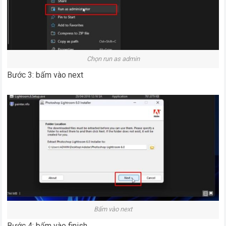
Chọn run as admin
Bước 3: bấm vào next
Bấm vào next
Bước 4: bấm vào finish