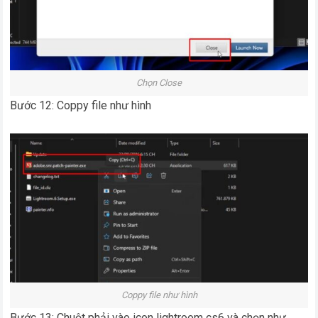
Chọn Close
Bước 12: Coppy file như hình
Coppy file như hình
Bước 13: Chuột phải vào icon lightroom cs6 và chọn như