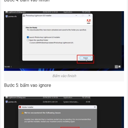
Bấm vào finish
Bước 5: bấm vao ignore