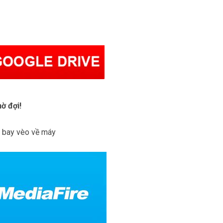
ờ đợi!
à bay vèo về máy