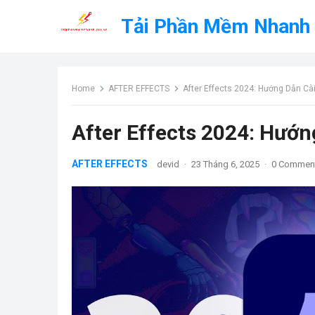
Tải Phần Mềm Nhanh
Home
AFTER EFFECTS
After Effects 2024: Hướng Dẫn Cài
After Effects 2024: Hướn
AFTER EFFECTS
devid
·
23 Tháng 6, 2025
·
0 Commen