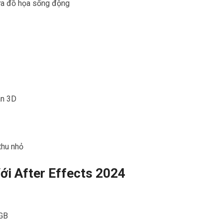
sửa đồ họa sống động
an 3D
thu nhỏ
ới After Effects 2024
 GB